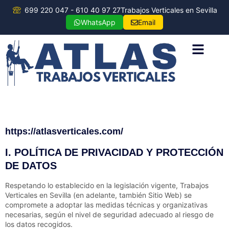
699 220 047 - 610 40 97 27
Trabajos Verticales en Sevilla
WhatsApp
Email
TRABAJOS VERT
TRABAJA CON NO
https://atlasverticales.com/
I. POLÍTICA DE PRIVACIDAD Y PROTECCIÓN
DE DATOS
Respetando lo establecido en la legislación vigente,
Trabajos
Verticales en Sevilla
(en adelante, también Sitio Web) se
compromete a adoptar las medidas técnicas y organizativas
necesarias, según el nivel de seguridad adecuado al riesgo de
los datos recogidos.