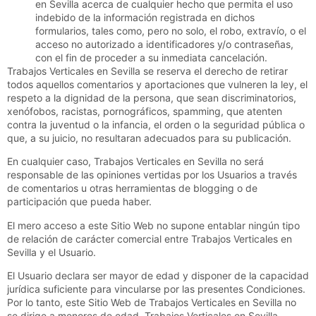
en Sevilla
acerca de cualquier hecho que permita el uso
indebido de la información registrada en dichos
formularios, tales como, pero no solo, el robo, extravío, o el
acceso no autorizado a identificadores y/o contraseñas,
con el fin de proceder a su inmediata cancelación.
Trabajos Verticales en Sevilla
se reserva el derecho de retirar
todos aquellos comentarios y aportaciones que vulneren la ley, el
respeto a la dignidad de la persona, que sean discriminatorios,
xenófobos, racistas, pornográficos, spamming, que atenten
contra la juventud o la infancia, el orden o la seguridad pública o
que, a su juicio, no resultaran adecuados para su publicación.
En cualquier caso,
Trabajos Verticales en Sevilla
no será
responsable de las opiniones vertidas por los Usuarios a través
de comentarios u otras herramientas de blogging o de
participación que pueda haber.
El mero acceso a este Sitio Web no supone entablar ningún tipo
de relación de carácter comercial entre
Trabajos Verticales en
Sevilla
y el Usuario.
El Usuario declara ser mayor de edad y disponer de la capacidad
jurídica suficiente para vincularse por las presentes Condiciones.
Por lo tanto, este Sitio Web de
Trabajos Verticales en Sevilla
no
se dirige a menores de edad.
Trabajos Verticales en Sevilla